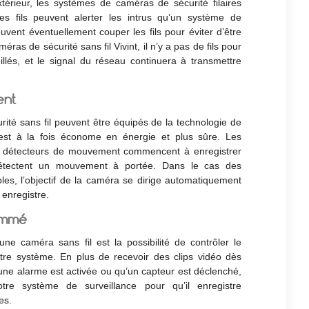
extérieur, les systèmes de caméras de sécurité filaires
es fils peuvent alerter les intrus qu’un système de
euvent éventuellement couper les fils pour éviter d’être
ras de sécurité sans fil Vivint, il n’y a pas de fils pour
veillés, et le signal du réseau continuera à transmettre
ent
té sans fil peuvent être équipés de la technologie de
est à la fois économe en énergie et plus sûre. Les
e détecteurs de mouvement commencent à enregistrer
détectent un mouvement à portée. Dans le cas des
es, l’objectif de la caméra se dirige automatiquement
enregistre.
ammé
ne caméra sans fil est la possibilité de contrôler le
otre système. En plus de recevoir des clips vidéo dès
ne alarme est activée ou qu’un capteur est déclenché,
tre système de surveillance pour qu’il enregistre
es.